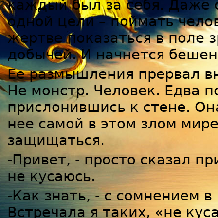
каждый был за себя. Даже 
одной цели – поймать челов
жертве показаться в поле з
добычей. И начнется бешен
Ее размышления прервал в
Не монстр. Человек. Едва п
прислонившись к стене. Он
нее самой в этом злом мире
защищаться.
-Привет, - просто сказал п
не кусаюсь.
-Как знать, - с сомнением в
Встречала я таких, «не ку