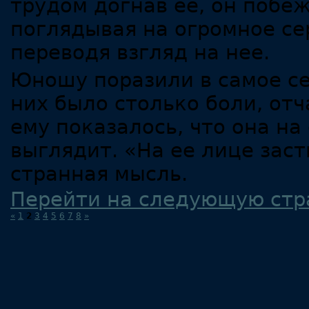
трудом догнав ее, он побе
поглядывая на огромное се
переводя взгляд на нее.
Юношу поразили в самое се
них было столько боли, от
ему показалось, что она на
выглядит. «На ее лице заст
странная мысль.
Перейти на следующую стр
«
1
2
3
4
5
6
7
8
»