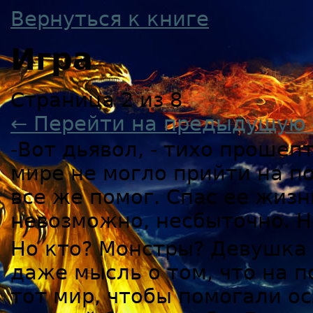
Вернуться к книге
Игра
Страница 2 из 8
← Перейти на предыдущую 
-Вот дьявол, - тихо прошеп
мире не могло прийти на по
все же помог. Спас ее жизн
невозможно, несбыточно. Но
Но кто? Монстры? Девушка 
даже мысль о том, что на п
тот мир, чтобы помогали о