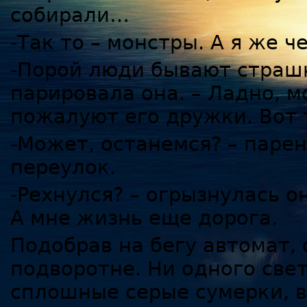
собирали…
-Так то – монстры. А я же ч
-Порой люди бывают страшн
парировала она. – Ладно, м
пожалуют его дружки. Вот 
-Может, останемся? – парен
переулок.
-Рехнулся? – огрызнулась он
А мне жизнь еще дорога.
Подобрав на бегу автомат,
подворотне. Ни одного све
сплошные серые сумерки, 