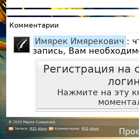
Комментарии
Имярек Имярекович
: 
запись, Вам необходим
Регистрация на 
логи
Нажмите на эту к
моментал
© 2010 Мария Суворкина
Записи:
RSS
Atom
Комментарии:
RSS
Atom
Прое