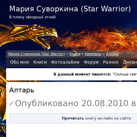
Мария Суворкина (Star Warrior)
В плену звездных огней
Мария Суворкина (Star Warrior)
»
Книги
»
Рассказы
»
Алтарь
Обо мне
Книги
Фотоальбом
Форум
Разное
Дневн
В данный момент пишется:
"Солнце све
Алтарь
Опубликовано
20.08.2010
Прочитать
книгу он-лайн на сайте