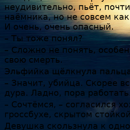
неудивительно, пьёт, почти
наёмника, но не совсем ка
И очень, очень опасный.
– Ты тоже понял?
– Сложно не понять, особен
свою смерть.
Эльфийка щёлкнула пальца
– Значит, убийца. Скорее вс
дура. Ладно, пора работать
– Сочтёмся, – согласился хо
гроссбухе, скрытом стойкой
Девушка скользнула к одно