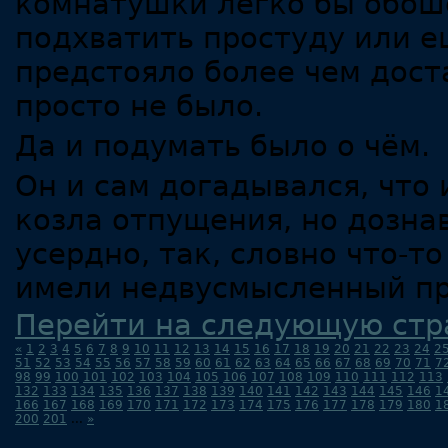
комнатушки легко бы обошё
подхватить простуду или е
предстояло более чем дост
просто не было.
Да и подумать было о чём.
Он и сам догадывался, что 
козла отпущения, но дозна
усердно, так, словно что-то
имели недвусмысленный пр
Перейти на следующую стр
«
1
2
3
4
5
6
7
8
9
10
11
12
13
14
15
16
17
18
19
20
21
22
23
24
2
51
52
53
54
55
56
57
58
59
60
61
62
63
64
65
66
67
68
69
70
71
7
98
99
100
101
102
103
104
105
106
107
108
109
110
111
112
113
132
133
134
135
136
137
138
139
140
141
142
143
144
145
146
1
166
167
168
169
170
171
172
173
174
175
176
177
178
179
180
1
200
201
...
»