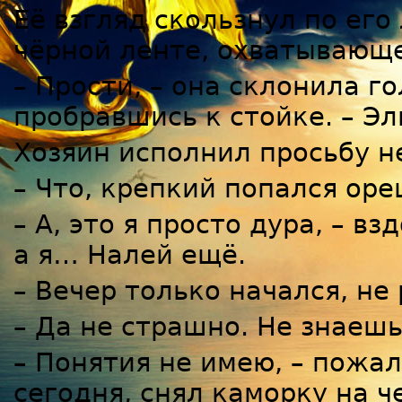
Её взгляд скользнул по его
чёрной ленте, охватывающ
– Прости, – она склонила го
пробравшись к стойке. – Эл
Хозяин исполнил просьбу н
– Что, крепкий попался оре
– А, это я просто дура, – в
а я… Налей ещё.
– Вечер только начался, не
– Да не страшно. Не знаешь
– Понятия не имею, – пожал
сегодня, снял каморку на че