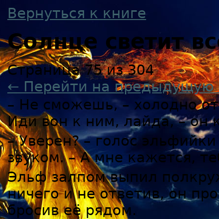
Вернуться к книге
Солнце светит в
Страница 75 из 304
← Перейти на предыдущую 
– Не сможешь, – холодно от
Иди вон к ним, лайда, – он
– Уверен? – голос эльфийк
звуком. – А мне кажется, 
Эльф залпом выпил полкруж
ничего и не ответив, он пр
бросив её рядом.