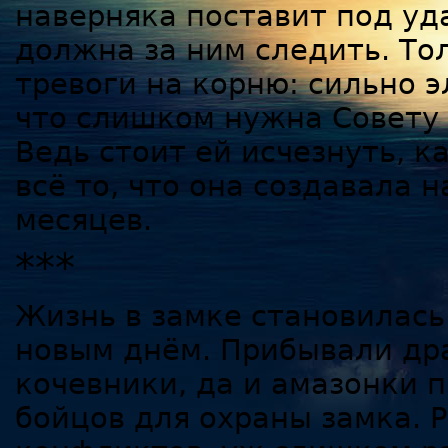
наверняка поставит под уд
должна за ним следить. То
тревоги на корню: сильно 
что слишком нужна Совету 
Ведь стоит ей исчезнуть, к
всё то, что она создавала 
месяцев.
***
Жизнь в замке становилас
новым днём. Прибывали др
кочевники, да и амазонки 
бойцов для охраны замка. Р