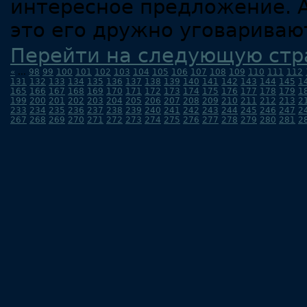
интересное предложение. А
это его дружно уговаривают
Перейти на следующую стр
«
...
98
99
100
101
102
103
104
105
106
107
108
109
110
111
112
131
132
133
134
135
136
137
138
139
140
141
142
143
144
145
1
165
166
167
168
169
170
171
172
173
174
175
176
177
178
179
1
199
200
201
202
203
204
205
206
207
208
209
210
211
212
213
2
233
234
235
236
237
238
239
240
241
242
243
244
245
246
247
2
267
268
269
270
271
272
273
274
275
276
277
278
279
280
281
2