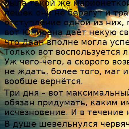
была такой же марионеткой 
пешек они не берегут и тр
отступление одной из них, 
вот Юнирена даёт некую св
что Лаан вполне могла успе
Только вот воспользуется л
Уж чего-чего, а скорого в
не ждать, более того, маг 
вообще вернётся.
Три дня – вот максимальный
обязан придумать, каким и
исчезновение. И в течение
В душе шевельнулся червяч