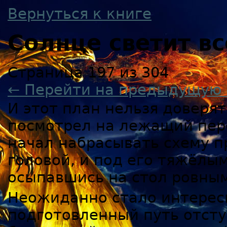
Вернуться к книге
Солнце светит в
Страница 197 из 304
← Перейти на предыдущую 
И этот план нельзя доверят
посмотрел на лежащий пере
начал набрасывать схему п
головой, и под его тяжёлы
осыпавшись на стол ровным
Неожиданно стало интересн
подготовленный путь отсту