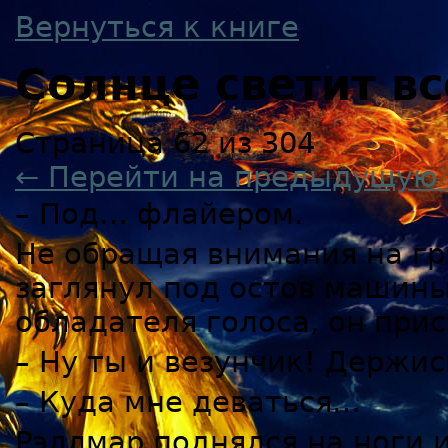
Вернуться к книге
Солнце светит в
Страница 62 из 304
← Перейти на предыдущую 
– Под… флайером.
Не обращая внимания на гр
заглянул под остов машины
обладателя голоса, он прис
– Ну ты и везунчик! Держис
– Куда мне деваться…
Рэллмар поднялся на ноги и