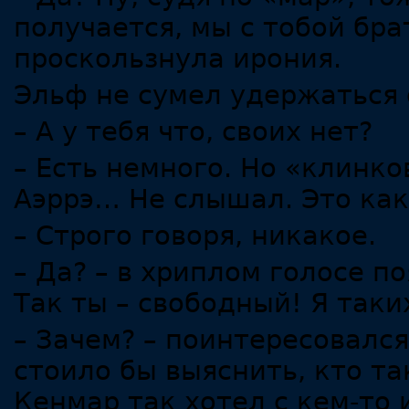
получается, мы с тобой бра
проскользнула ирония.
Эльф не сумел удержаться 
– А у тебя что, своих нет?
– Есть немного. Но «клинко
Аэррэ… Не слышал. Это как
– Строго говоря, никакое.
– Да? – в хриплом голосе п
Так ты – свободный! Я таки
– Зачем? – поинтересовался
стоило бы выяснить, кто т
Кенмар так хотел с кем-то 