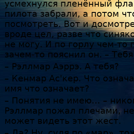
усмехнулся пленённый флай
пилота забрали, а потом чт
посмотреть. Вот и досмотре
вроде цел, разве что синяк
не могу. И по горлу чем-то 
зачем-то пояснил он. – Тебя
– Рэллмар Аэррэ. А тебя?
– Кенмар Ас'кер. Что означ
имя что означает?
– Понятия не имею… – нико
Рэллмар пожал плечами, не
может видеть этот жест.
– Да? Ну, судя по «мар», то