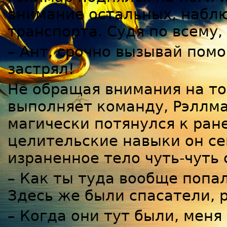
внимание остальных, набл
транспорта. Судя по всему
– Ант, срочно вызывай пом
застрял!
Не обращая внимания на т
выполняет команду, Рэллма
магически потянулся к ран
целительские навыки он сей
израненное тело чуть-чуть
– Как ты туда вообще попал
Здесь же были спасатели, р
– Когда они тут были, меня