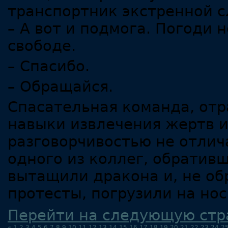
транспортник экстренной с
– А вот и подмога. Погоди 
свободе.
– Спасибо.
– Обращайся.
Спасательная команда, отр
навыки извлечения жертв и
разговорчивостью не отлич
одного из коллег, обратив
вытащили дракона и, не об
протесты, погрузили на нос
Перейти на следующую стр
«
1
2
3
4
5
6
7
8
9
10
11
12
13
14
15
16
17
18
19
20
21
22
23
24
2