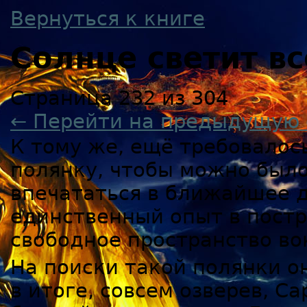
Вернуться к книге
Солнце светит в
Страница 232 из 304
← Перейти на предыдущую 
К тому же, ещё требовалос
полянку, чтобы можно было
впечататься в ближайшее д
единственный опыт в постр
свободное пространство во
На поиски такой полянки о
в итоге, совсем озверев, С