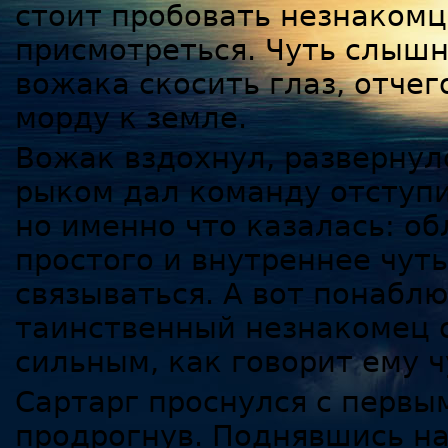
стоит пробовать незнакомц
присмотреться. Чуть слышн
вожака скосить глаз, отчег
морду к земле.
Вожак вздохнул, развернул
рыком дал команду отступи
но именно что казалась: о
простого и внутреннее чут
связываться. А вот понаблю
таинственный незнакомец 
сильным, как говорит ему ч
Сартарг проснулся с первы
продрогнув. Поднявшись на