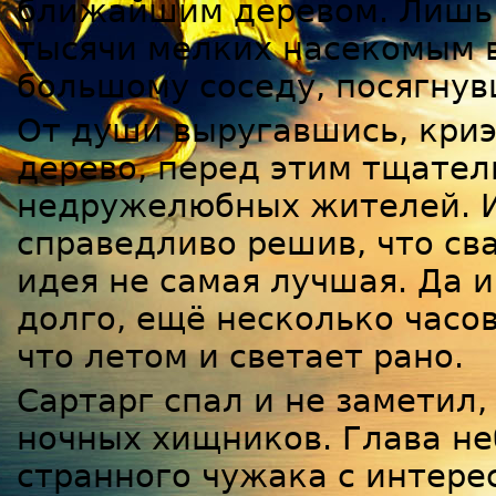
ближайшим деревом. Лишь д
тысячи мелких насекомым в
большому соседу, посягнув
От души выругавшись, криэ
дерево, перед этим тщатель
недружелюбных жителей. И 
справедливо решив, что св
идея не самая лучшая. Да 
долго, ещё несколько часов
что летом и светает рано.
Сартарг спал и не заметил,
ночных хищников. Глава н
странного чужака с интере