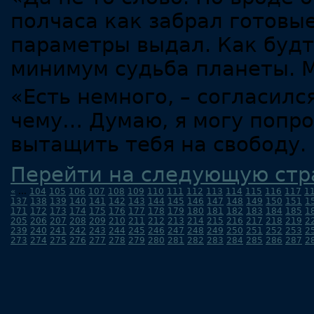
полчаса как забрал готовы
параметры выдал. Как будто
минимум судьба планеты. М
«Есть немного, – согласился
чему… Думаю, я могу попро
вытащить тебя на свободу.
Перейти на следующую стр
«
...
104
105
106
107
108
109
110
111
112
113
114
115
116
117
1
137
138
139
140
141
142
143
144
145
146
147
148
149
150
151
1
171
172
173
174
175
176
177
178
179
180
181
182
183
184
185
1
205
206
207
208
209
210
211
212
213
214
215
216
217
218
219
2
239
240
241
242
243
244
245
246
247
248
249
250
251
252
253
2
273
274
275
276
277
278
279
280
281
282
283
284
285
286
287
2