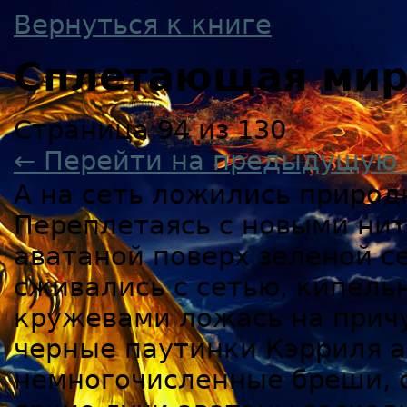
Вернуться к книге
Сплетающая ми
Страница 94 из 130
← Перейти на предыдущую 
А на сеть ложились природ
Переплетаясь с новыми ни
аватаной поверх зеленой с
сживались с сетью, кипел
кружевами ложась на причу
черные паутинки Кэрриля а
немногочисленные бреши, 