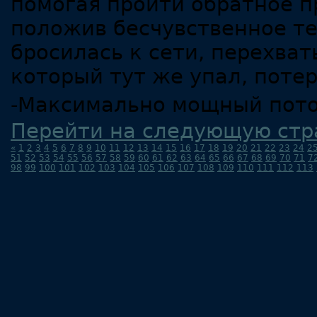
помогая пройти обратное 
положив бесчувственное те
бросилась к сети, перехват
который тут же упал, потер
-Максимально мощный поток
Перейти на следующую стр
«
1
2
3
4
5
6
7
8
9
10
11
12
13
14
15
16
17
18
19
20
21
22
23
24
2
51
52
53
54
55
56
57
58
59
60
61
62
63
64
65
66
67
68
69
70
71
7
98
99
100
101
102
103
104
105
106
107
108
109
110
111
112
113