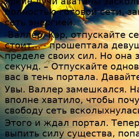
яркие лучи аватаны заскол
полностью готовой сети, з
сеть энергией.
-Валлер, Кэр, отпускайте с
стоит… - прошептала девуш
пределе своих сил. Но она 
секунд. – Отпускайте одно
вас в тень портала. Давайт
Увы. Валлер замешкался. На
вполне хватило, чтобы поч
свободу сеть всколыхнулась
Этого и ждал портал. Тепе
выпить силу существа, попа