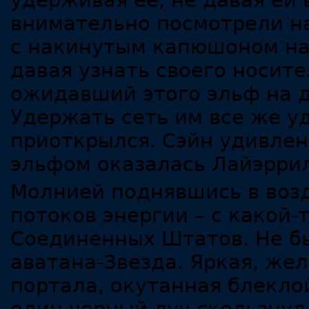
удерживая ее, не давая ей
внимательно посмотрели н
с накинутым капюшоном на
давая узнать своего носите
ожидавший этого эльф на д
Удержать сеть им все же у
приоткрылся. Сэйн удивлен
эльфом оказалась Лайэррил
Молнией поднявшись в возд
потоков энергии – с какой-
Соединенных Штатов. Не б
аватана-Звезда. Яркая, жел
портала, окутанная блекло