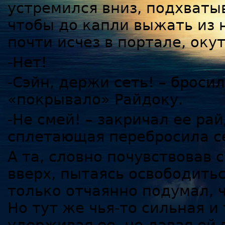
устремился вниз, подхватыв
чтобы до капли выжать из н
почти исчез в портале, оку
-Нет!
-Сэйн, держи сеть! – броси
«покрывало» Райдоку.
-Не смей! – закричал ее ра
сплетающая перебросила се
А та, словно почувствовав 
вверх, пытаясь освободить
только отчаянно подумал, 
Но тут же чья-то сильная и