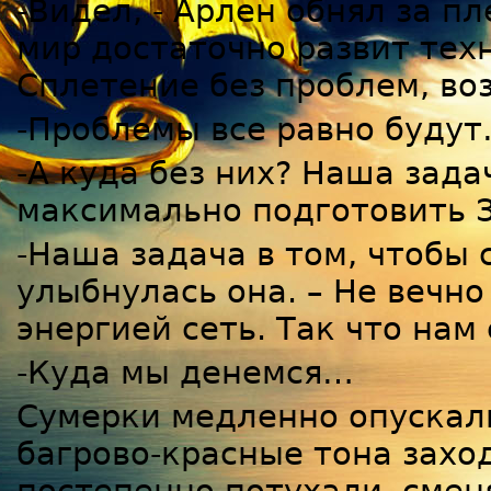
-Видел, - Арлен обнял за п
мир достаточно развит тех
Сплетение без проблем, во
-Проблемы все равно буду
-А куда без них? Наша зада
максимально подготовить 
-Наша задача в том, чтобы с
улыбнулась она. – Не вечн
энергией сеть. Так что нам
-Куда мы денемся…
Сумерки медленно опускали
багрово-красные тона захо