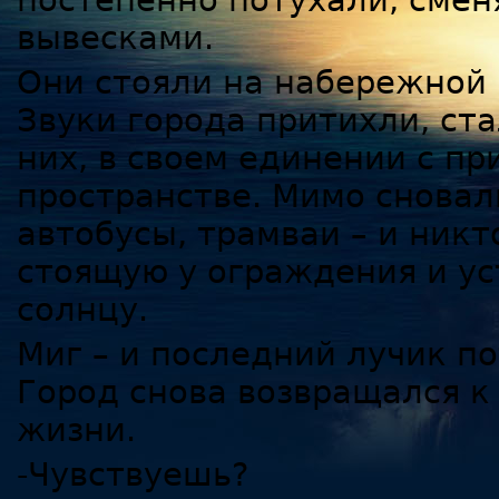
постепенно потухали, сме
вывесками.
Они стояли на набережной 
Звуки города притихли, с
них, в своем единении с п
пространстве. Мимо сновал
автобусы, трамваи – и никт
стоящую у ограждения и ус
солнцу.
Миг – и последний лучик по
Город снова возвращался к
жизни.
-Чувствуешь?