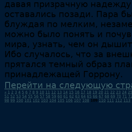
давая призрачную надежду 
оставались позади. Пара б
блуждая по мелким, незам
можно было понять и почув
мира, узнать, чем он дышит
Ибо случалось, что за вне
прятался темный образ пла
принадлежащей Горрону.
Перейти на следующую стр
«
1
2
3
4
5
6
7
8
9
10
11
12
13
14
15
16
17
18
19
20
21
22
23
24
2
51
52
53
54
55
56
57
58
59
60
61
62
63
64
65
66
67
68
69
70
71
7
98
99
100
101
102
103
104
105
106
107
108
109
110
111
112
113