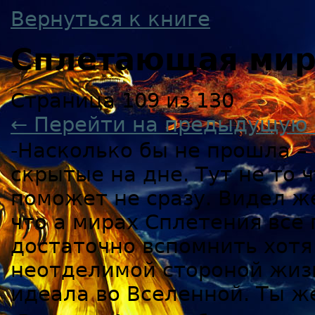
Вернуться к книге
Сплетающая ми
Страница 109 из 130
← Перейти на предыдущую 
-Насколько бы не прошла – 
скрытые на дне. Тут не то
поможет не сразу. Видел ж
что а мирах Сплетения все
достаточно вспомнить хотя 
неотделимой стороной жизн
идеала во Вселенной. Ты ж