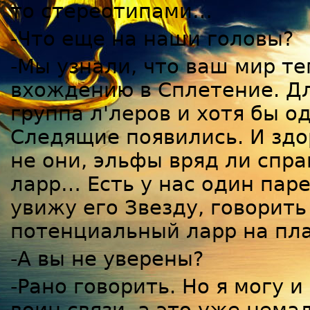
то стереотипами…
-Что еще на наши головы?
-Мы узнали, что ваш мир те
вхождению в Сплетение. Дл
группа л'леров и хотя бы 
Следящие появились. И здо
не они, эльфы вряд ли спра
ларр… Есть у нас один паре
увижу его Звезду, говорить
потенциальный ларр на пла
-А вы не уверены?
-Рано говорить. Но я могу и