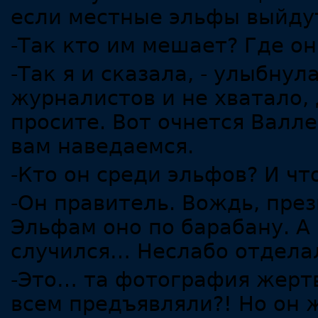
если местные эльфы выйдут
-Так кто им мешает? Где о
-Так я и сказала, - улыбнул
журналистов и не хватало, 
просите. Вот очнется Валле
вам наведаемся.
-Кто он среди эльфов? И чт
-Он правитель. Вождь, през
Эльфам оно по барабану. А
случился… Неслабо отделал
-Это… та фотография жерт
всем предъявляли?! Но он 