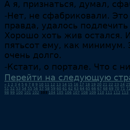
А я, признаться, думал, сф
-Нет, не сфабриковали. Это
правда, удалось подлечить 
Хорошо хоть жив остался. И
пятьсот ему, как минимум.
очень долго.
-Кстати, о портале. Что с н
Перейти на следующую стр
«
1
2
3
4
5
6
7
8
9
10
11
12
13
14
15
16
17
18
19
20
21
22
23
24
2
51
52
53
54
55
56
57
58
59
60
61
62
63
64
65
66
67
68
69
70
71
7
98
99
100
101
102
103
104
105
106
107
108
109
110
111
112
113