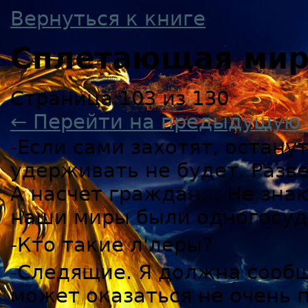
Вернуться к книге
Сплетающая ми
Страница 103 из 130
← Перейти на предыдущую 
-Если сами захотят, остану
удерживать не будет. Разве
А насчет граждан… Не знаю,
наши миры были одногосуд
-Кто такие л'леры?
-Следящие. Я должна сообщ
может оказаться не очень 