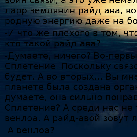
воин связи, а это уже немал
ларр-землянин райд-ава, в
родную энергию даже на б
-И что же плохого в том, ч
кто такой райд-ава?
-Думаете, ничего? Во-первы
Сплетение. Поскольку связ
будет. А во-вторых… Вы мн
планете была создана орга
думаете, она сильно понра
Сплетение? А среди нас не 
венлоа. А райд-авой зовут
-А венлоа?