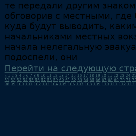
те передали другим знаком
обговорив с местными, где 
куда будут выводить, каки
начальниками местных вокз
начала нелегальную эваку
подоспели, они
Перейти на следующую стр
«
1
2
3
4
5
6
7
8
9
10
11
12
13
14
15
16
17
18
19
20
21
22
23
24
2
51
52
53
54
55
56
57
58
59
60
61
62
63
64
65
66
67
68
69
70
71
7
98
99
100
101
102
103
104
105
106
107
108
109
110
111
112
113