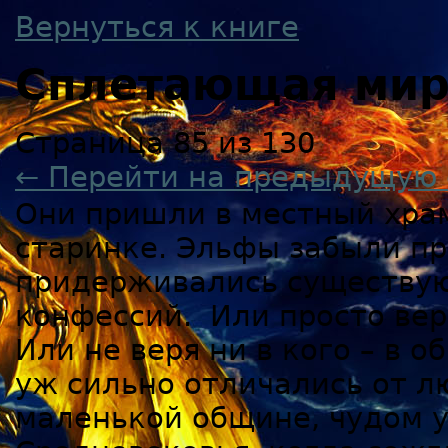
Вернуться к книге
Сплетающая ми
Страница 85 из 130
← Перейти на предыдущую 
Они пришли в местный храм
старинке. Эльфы забыли пр
придерживались существу
конфессий. Или просто веря
Или не веря ни в кого – в о
уж сильно отличались от л
маленькой общине, чудом 