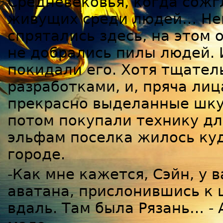
Средневековья, когда сожг
живущих среди людей… Не
спрятались здесь, на этом 
не добрались пилы людей. И
покидали его. Хотя тщател
разработками, и, пряча ли
прекрасно выделанные шкур
потом покупали технику для
эльфам поселка жилось ку
городе.
-Как мне кажется, Сэйн, у в
аватана, прислонившись к 
вдаль. Там была Рязань… -