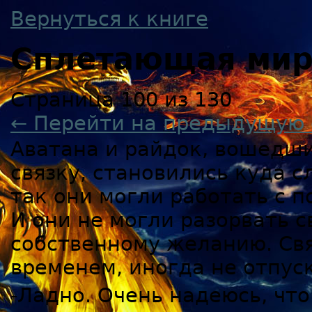
Вернуться к книге
Сплетающая ми
Страница 100 из 130
← Перейти на предыдущую 
Аватана и райдок, вошедши
связку, становились куда с
так они могли работать с 
И они не могли разорвать с
собственному желанию. Свя
временем, иногда не отпуск
-Ладно. Очень надеюсь, что