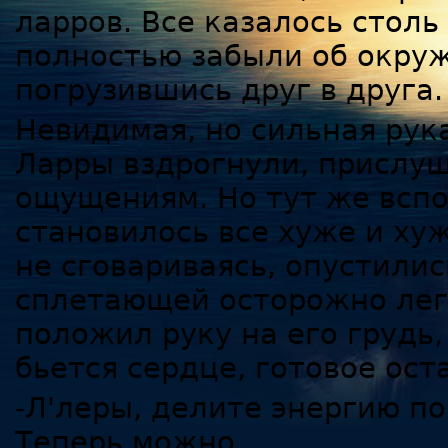
ларров. Все казалось стол
полностью забыли об окру
погрузившись друг в друга.
Невидимая, но сильная рук
Ларры вздрогнули, прислуш
ощущениям. Но тут же вспо
становилось все хуже и хуж
не сговариваясь, опустилис
сплетающей осторожно лег
положил руку на его грудь,
бьется сердце, готовое ост
-Л'леры, делите энергию п
Теперь можно…