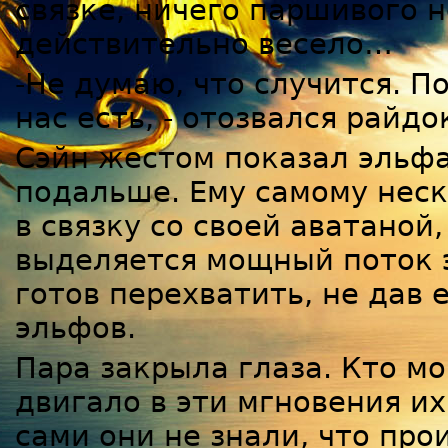
связке, ничего паршивого н
действительно весело…
-Не думаю, что случится. П
нас есть, - отозвался райдо
Сэйн жестом показал эльфа
подальше. Ему самому неск
в связку со своей аватаной,
выделяется мощный поток э
готов перехватить, не дав 
эльфов.
Пара закрыла глаза. Кто мо
двигало в эти мгновения и
сами они не знали, что пр