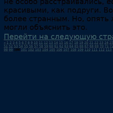
не особо расстраивались, 
красивыми, как подруги. В
более странным. Но, опять 
могли объяснить это.
Перейти на следующую стр
«
1
2
3
4
5
6
7
8
9
10
11
12
13
14
15
16
17
18
19
20
21
22
23
24
2
51
52
53
54
55
56
57
58
59
60
61
62
63
64
65
66
67
68
69
70
71
7
98
99
100
101
102
103
104
105
106
107
108
109
110
111
112
113