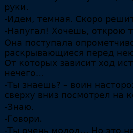
руки.
-Идем, темная. Скоро решит
-Напугал! Хочешь, открою 
Она поступала опрометчиво
раскрывающиеся перед нею
От которых зависит ход ис
нечего…
-Ты знаешь? – воин насторо
сверху вниз посмотрел на 
-Знаю.
-Говори.
-Ты очень молод… Но это н