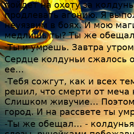
пойдет на охоту за колдунь
продлевать агонию. Я выпо
неуязвим в боях. И мою маг
медлишь ты? Ты же обещал
-Ты и умрешь. Завтра утро
Сердце колдуньи сжалось о
ее…
-Тебя сожгут, как и всех т
решил, что смерти от меча 
Слишком живучие… Поэтому
город. И на рассвете ты ум
-Ты же обещал… - колдунья