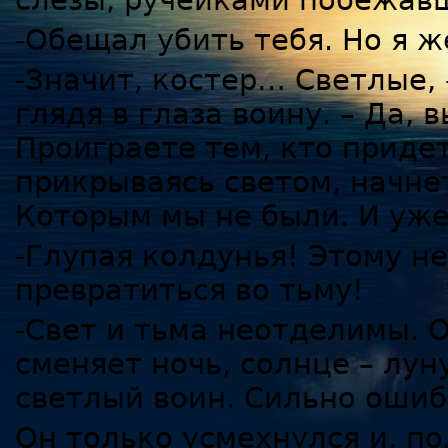
слезы, ручейками побежав
-Обещал убить тебя. Но я же
-Значит, костер… Светлые, 
глядя в глаза воину. – Да, 
Проиграете тем, кто придет
прикрываясь светом, начнет
Которым мы не были. И уже
-Глупая колдунья! Этому н
превратиться во тьму!
-Свет и тьма неотделимы. О
сменяет ночь, солнце – луну
светлый воин. Сильно ошиб
Он только усмехнулся и, по