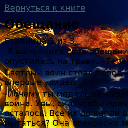
Вернуться к книге
Обещание
Страница 1 из 3
-Я выполнила свое обещани
опустилась на траву. - Теп
Светлый воин стоял перед н
впервые увидел.
-Почему ты медлишь? – удив
воина. Увы, сил, чтобы проч
осталось. Все их до капли 
пытаться? Она прекрасно з