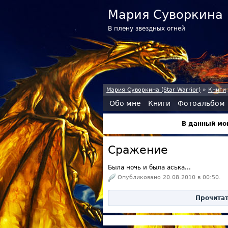
Мария Суворкина (
В плену звездных огней
Мария Суворкина (Star Warrior)
»
Книги
Обо мне
Книги
Фотоальбом
В данный мо
Сражение
Была ночь и была аська...
Опубликовано
20.08.2010
в
00:50
.
Прочита