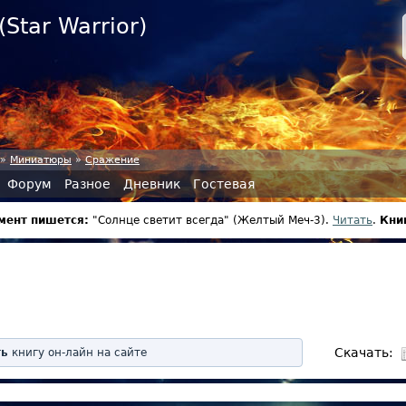
Star Warrior)
»
Миниатюры
»
Сражение
Форум
Разное
Дневник
Гостевая
мент пишется:
"Солнце светит всегда" (Желтый Меч-3).
Читать
.
Книг
Скачать:
ть
книгу он-лайн на сайте