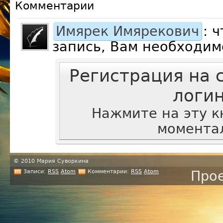
Комментарии
Имярек Имярекович
: 
запись, Вам необходим
Регистрация на 
логи
Нажмите на эту к
моментал
© 2010 Мария Суворкина
Записи:
RSS
Atom
Комментарии:
RSS
Atom
Прое