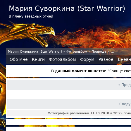
Мария Суворкина (Star Warrior)
В плену звездных огней
Мария Суворкина (Star Warrior)
»
Фотоальбом
»
Природа
»
...
Обо мне
Книги
Фотоальбом
Форум
Разное
Дневн
В данный момент пишется:
"Солнце све
« Пре
Следу
Фотография размещена 11.10.2010 в 20:29 по