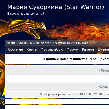
Мария Суворкина (Star Warrior)
В плену звездных огней
Мария Суворкина (Star Warrior)
»
Фотоальбом
»
Природа
»
...
Обо мне
Книги
Фотоальбом
Форум
Разное
Дневн
В данный момент пишется:
"Солнце све
« Пре
Следу
Фотография размещена 11.10.2010 в 20:28 по