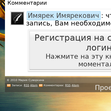
Комментарии
Имярек Имярекович
: 
запись, Вам необходим
Регистрация на 
логи
Нажмите на эту к
моментал
© 2010 Мария Суворкина
Записи:
RSS
Atom
Комментарии:
RSS
Atom
Прое