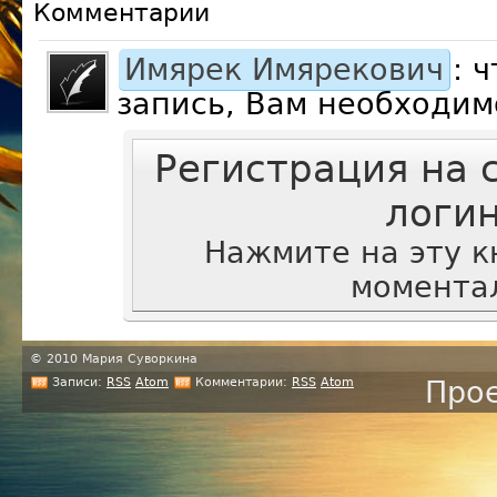
Комментарии
Имярек Имярекович
: 
запись, Вам необходим
Регистрация на 
логи
Нажмите на эту к
моментал
© 2010 Мария Суворкина
Записи:
RSS
Atom
Комментарии:
RSS
Atom
Прое