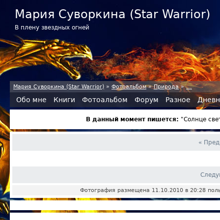
Мария Суворкина (Star Warrior)
В плену звездных огней
Мария Суворкина (Star Warrior)
»
Фотоальбом
»
Природа
»
...
Обо мне
Книги
Фотоальбом
Форум
Разное
Дневн
В данный момент пишется:
"Солнце све
« Пре
Следу
Фотография размещена 11.10.2010 в 20:28 по