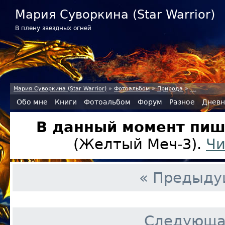
Мария Суворкина (Star Warrior)
В плену звездных огней
Мария Суворкина (Star Warrior)
»
Фотоальбом
»
Природа
»
...
Обо мне
Книги
Фотоальбом
Форум
Разное
Дневн
В данный момент пиш
(Желтый Меч-3).
Чи
« Предыду
Следующа