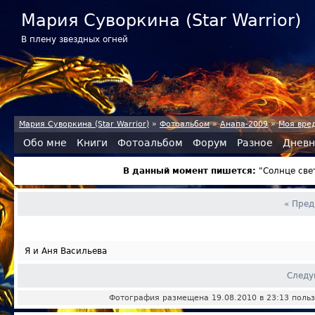
Мария Суворкина (Star Warrior)
В плену звездных огней
Мария Суворкина (Star Warrior)
»
Фотоальбом
»
Анапа-2009
»
Моя вре
Обо мне
Книги
Фотоальбом
Форум
Разное
Дневн
В данный момент пишется:
"Солнце све
« Пре
Я и Аня Васильева
Следу
Фотография размещена 19.08.2010 в 23:13 поль