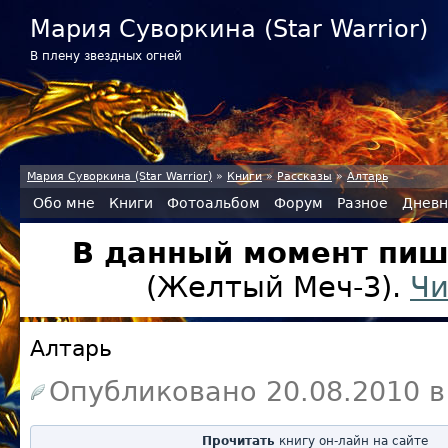
Мария Суворкина (Star Warrior)
В плену звездных огней
Мария Суворкина (Star Warrior)
»
Книги
»
Рассказы
»
Алтарь
Обо мне
Книги
Фотоальбом
Форум
Разное
Дневн
В данный момент пиш
(Желтый Меч-3).
Чи
Алтарь
Опубликовано
20.08.2010
Прочитать
книгу он-лайн на сайте