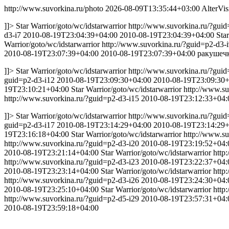
http://www.suvorkina.ru/photo
2026-08-09T13:35:44+03:00
AlterVi
]]>
Star Warrior
/goto/wc/idstarwarrior
http://www.suvorkina.ru/?guid
d3-i7
2010-08-19T23:04:39+04:00
2010-08-19T23:04:39+04:00
Sta
Warrior
/goto/wc/idstarwarrior
http://www.suvorkina.ru/?guid=p2-d3-
2010-08-19T23:07:39+04:00
2010-08-19T23:07:39+04:00
ракушечк
]]>
Star Warrior
/goto/wc/idstarwarrior
http://www.suvorkina.ru/?guid
guid=p2-d3-i12
2010-08-19T23:09:30+04:00
2010-08-19T23:09:30+
19T23:10:21+04:00
Star Warrior
/goto/wc/idstarwarrior
http://www.su
http://www.suvorkina.ru/?guid=p2-d3-i15
2010-08-19T23:12:33+04:
]]>
Star Warrior
/goto/wc/idstarwarrior
http://www.suvorkina.ru/?guid
guid=p2-d3-i17
2010-08-19T23:14:29+04:00
2010-08-19T23:14:29+
19T23:16:18+04:00
Star Warrior
/goto/wc/idstarwarrior
http://www.su
http://www.suvorkina.ru/?guid=p2-d3-i20
2010-08-19T23:19:52+04:
2010-08-19T23:21:14+04:00
Star Warrior
/goto/wc/idstarwarrior
http
http://www.suvorkina.ru/?guid=p2-d3-i23
2010-08-19T23:22:37+04:
2010-08-19T23:23:14+04:00
Star Warrior
/goto/wc/idstarwarrior
http
http://www.suvorkina.ru/?guid=p2-d3-i26
2010-08-19T23:24:30+04:
2010-08-19T23:25:10+04:00
Star Warrior
/goto/wc/idstarwarrior
http
http://www.suvorkina.ru/?guid=p2-d5-i29
2010-08-19T23:57:31+04:
2010-08-19T23:59:18+04:00