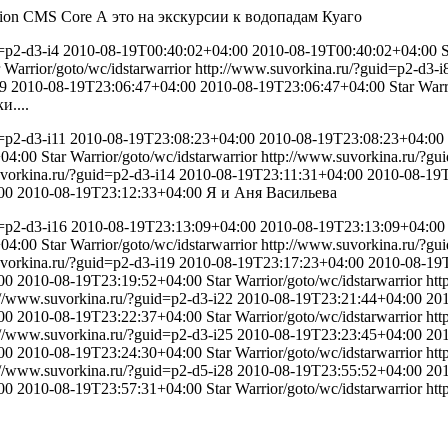
sion CMS Core
А это на экскурсии к водопадам Куаго
=p2-d3-i4
2010-08-19T00:40:02+04:00
2010-08-19T00:40:02+04:00
S
r Warrior
/goto/wc/idstarwarrior
http://www.suvorkina.ru/?guid=p2-d3-i
i9
2010-08-19T23:06:47+04:00
2010-08-19T23:06:47+04:00
Star Warr
и....
=p2-d3-i11
2010-08-19T23:08:23+04:00
2010-08-19T23:08:23+04:00
04:00
Star Warrior
/goto/wc/idstarwarrior
http://www.suvorkina.ru/?gu
vorkina.ru/?guid=p2-d3-i14
2010-08-19T23:11:31+04:00
2010-08-19T
00
2010-08-19T23:12:33+04:00
Я и Аня Васильева
=p2-d3-i16
2010-08-19T23:13:09+04:00
2010-08-19T23:13:09+04:00
04:00
Star Warrior
/goto/wc/idstarwarrior
http://www.suvorkina.ru/?gu
vorkina.ru/?guid=p2-d3-i19
2010-08-19T23:17:23+04:00
2010-08-19
00
2010-08-19T23:19:52+04:00
Star Warrior
/goto/wc/idstarwarrior
htt
://www.suvorkina.ru/?guid=p2-d3-i22
2010-08-19T23:21:44+04:00
20
00
2010-08-19T23:22:37+04:00
Star Warrior
/goto/wc/idstarwarrior
htt
://www.suvorkina.ru/?guid=p2-d3-i25
2010-08-19T23:23:45+04:00
20
00
2010-08-19T23:24:30+04:00
Star Warrior
/goto/wc/idstarwarrior
htt
://www.suvorkina.ru/?guid=p2-d5-i28
2010-08-19T23:55:52+04:00
20
00
2010-08-19T23:57:31+04:00
Star Warrior
/goto/wc/idstarwarrior
htt