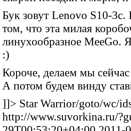
Бук зовут Lenovo S10-3c.
том, что эта милая коробо
линухообразное MeeGo. Я 
:)
Короче, делаем мы сейчас
А потом будем винду стави
]]>
Star Warrior
/goto/wc/id
http://www.suvorkina.ru/?
29T00:53:20+04:00
2011-