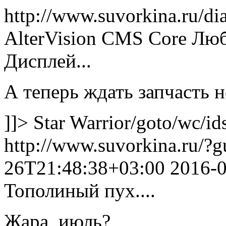
http://www.suvorkina.ru/di
AlterVision CMS Core
Люб
Дисплей...
А теперь ждать запчасть н
]]>
Star Warrior
/goto/wc/id
http://www.suvorkina.ru/?
26T21:48:38+03:00
2016-
Тополиный пух....
Жара, июль?