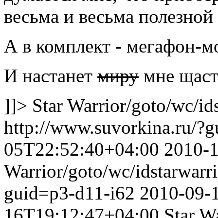
весьма и весьма полезной
А в комплект - мегафон-мо
И настанет
миру
мне щаст
]]>
Star Warrior
/goto/wc/id
http://www.suvorkina.ru/?
05T22:52:40+04:00
2010-
Warrior
/goto/wc/idstarwarr
guid=p3-d11-i62
2010-09-
16T19:12:47+04:00
Star W