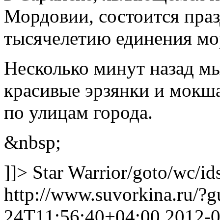
Мордовии, состоится пра
тысячелетию единения мор
Несколько минут назад мы
красивые эрзянки и мокш
по улицам города.
&nbsp;
]]>
Star Warrior
/goto/wc/id
http://www.suvorkina.ru/?
24T11:56:40+04:00
2012-0