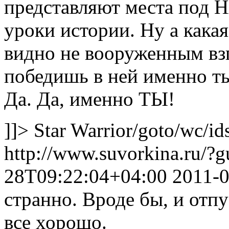
представляют места под 
уроки истории. Ну а кака
видно не вооруженным взгл
победишь в ней именно ты
Да. Да, именно ТЫ!
]]>
Star Warrior
/goto/wc/id
http://www.suvorkina.ru/?
28T09:22:04+04:00
2011-
странно. Вроде бы, и отп
все хорошо.