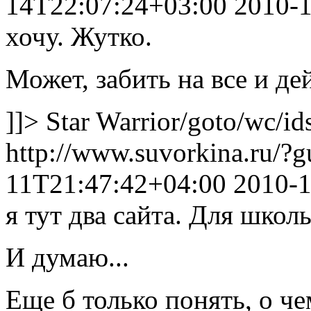
14T22:07:24+03:00
2010-
хочу. Жутко.
Может, забить на все и де
]]>
Star Warrior
/goto/wc/id
http://www.suvorkina.ru/?
11T21:47:42+04:00
2010-1
я тут два сайта. Для школ
И думаю...
Еще б только понять, о ч