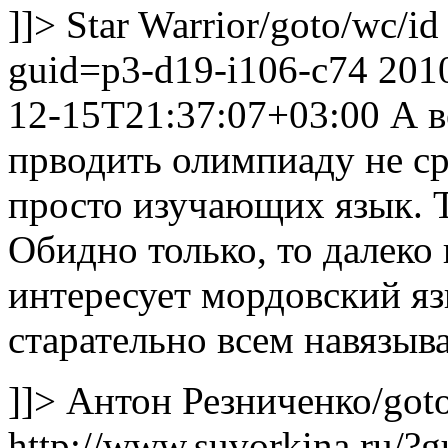
]]>
Star Warrior
/goto/wc/id
guid=p3-d19-i106-c74
201
12-15T21:37:07+03:00
А в
прводить олимпиаду не ср
просто изучающих язык. Т
Обидно только, то далеко
интересует мордовский язы
старательно всем навязыва
]]>
Антон Резниченко
/got
http://www.suvorkina.ru/?