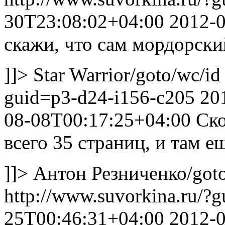
30T23:08:02+04:00
2012-
скажи, что сам мордорски
]]>
Star Warrior
/goto/wc/id
guid=p3-d24-i156-c205
20
08-08T00:17:25+04:00
Ско
всего 35 страниц, и там ещ
]]>
Антон Резниченко
/got
http://www.suvorkina.ru/?
25T00:46:31+04:00
2012-