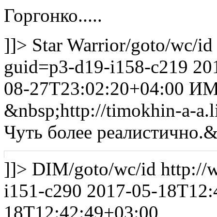
Горгонко.....
]]>
Star Warrior
/goto/wc/id
guid=p3-d19-i158-c219
20
08-27T23:02:20+04:00
ИМХ
&nbsp;http://timokhin-a-a.
Чуть более реалистично.&
]]>
DIM
/goto/wc/id
http:/
i151-c290
2017-05-18T12:
18T12:42:49+03:00